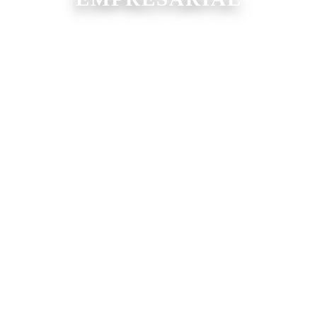
✓ GESTIÓN Y DIRECCIÓN | ✓ GESTIÓN DEL
TALENTO HUMANO | ✓ GESTIÓN
FINANCIERA Y TRIBUTARIA
✓ MARKETING Y VENTAS | ✓
OPERACIONES Y LOGÍSTICA | ✓ GESTIÓN
LEGAL Y ADMINISTRATIVA
✓ TECNOLOGÍAS DE LA INFORMACIÓN | ✓
CALIDAD, RIESGOS Y MEJORA CONTINUA