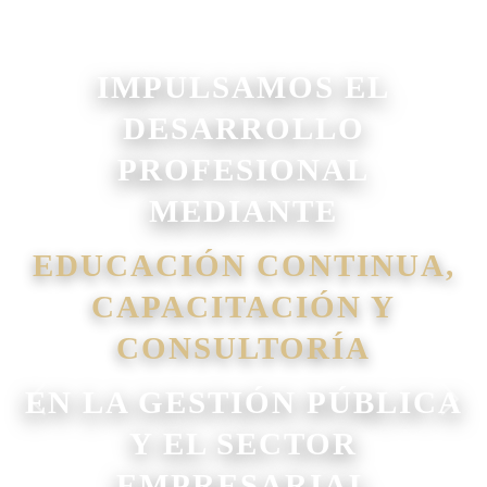
IMPULSAMOS EL
DESARROLLO
PROFESIONAL
MEDIANTE
EDUCACIÓN CONTINUA,
CAPACITACIÓN Y
CONSULTORÍA
EN LA GESTIÓN PÚBLICA
Y EL SECTOR
EMPRESARIAL