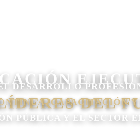
EL DESARROLLO PROFESIO
ONTINUA, CAPACITACIÓN Y
IÓN PÚBLICA Y EL SECTOR 
IÓN | ✓ GESTIÓN DEL TALENTO HUMANO | ✓ G