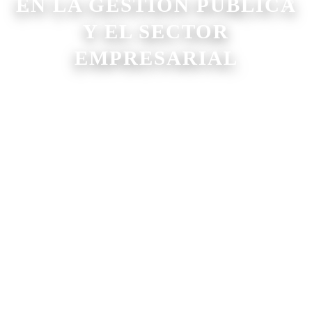
EN LA GESTIÓN PÚBLICA
Y EL SECTOR
EMPRESARIAL
✓ GESTIÓN Y DIRECCIÓN | ✓ GESTIÓN DEL
TALENTO HUMANO | ✓ GESTIÓN
FINANCIERA Y TRIBUTARIA
✓ MARKETING Y VENTAS | ✓
OPERACIONES Y LOGÍSTICA | ✓ GESTIÓN
LEGAL Y ADMINISTRATIVA
✓ TECNOLOGÍAS DE LA INFORMACIÓN | ✓
CALIDAD, RIESGOS Y MEJORA CONTINUA