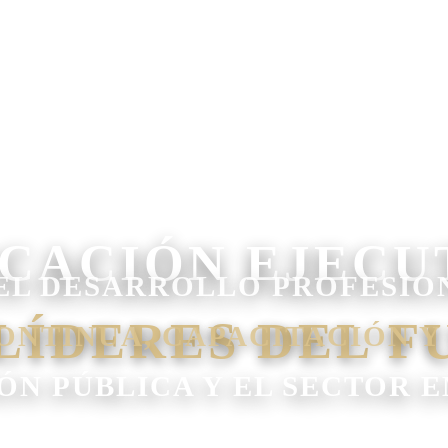
EL DESARROLLO PROFESIO
ONTINUA, CAPACITACIÓN Y
IÓN PÚBLICA Y EL SECTOR 
IÓN | ✓ GESTIÓN DEL TALENTO HUMANO | ✓ G